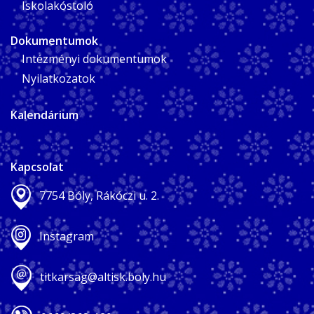
Iskolakóstoló
Dokumentumok
Intézményi dokumentumok
Nyilatkozatok
Kalendárium
Kapcsolat
7754 Bóly, Rákóczi u. 2.
Instagram
titkarsag@altisk.boly.hu